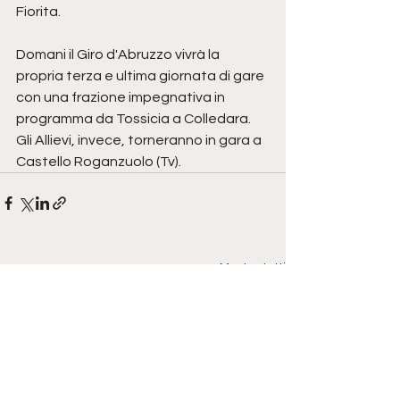
Fiorita.
Domani il Giro d'Abruzzo vivrà la 
propria terza e ultima giornata di gare 
con una frazione impegnativa in 
programma da Tossicia a Colledara. 
Gli Allievi, invece, torneranno in gara a 
Castello Roganzuolo (Tv).
Mostra tutti
Post recenti