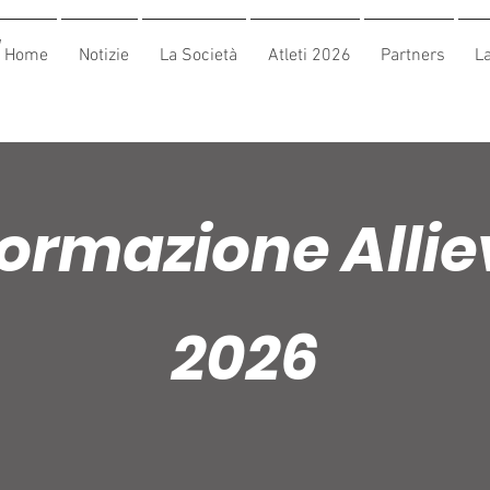
a
Home
Notizie
La Società
Atleti 2026
Partners
La
ormazione Allie
2026