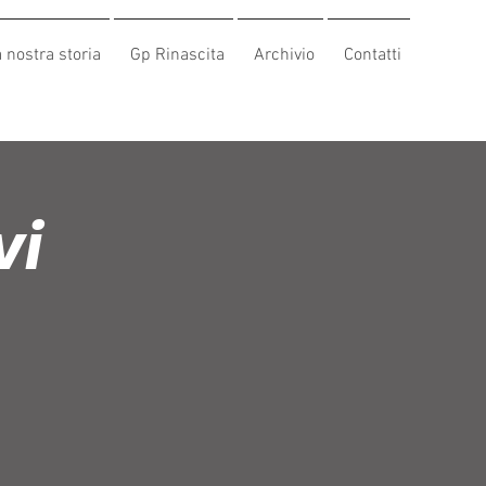
 nostra storia
Gp Rinascita
Archivio
Contatti
vi