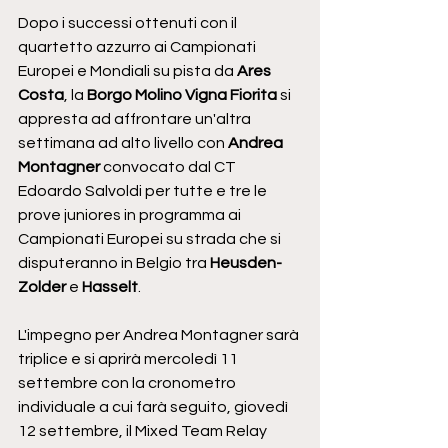
Dopo i successi ottenuti con il 
quartetto azzurro ai Campionati 
Europei e Mondiali su pista da 
Ares 
Costa
, la 
Borgo Molino Vigna Fiorita
 si 
appresta ad affrontare un'altra 
settimana ad alto livello con 
Andrea 
Montagner
 convocato dal CT 
Edoardo Salvoldi per tutte e tre le 
prove juniores in programma ai 
Campionati Europei su strada che si 
disputeranno in Belgio tra 
Heusden-
Zolder 
e
 Hasselt
.
L'impegno per Andrea Montagner sarà 
triplice e si aprirà mercoledì 11 
settembre con la cronometro 
individuale a cui farà seguito, giovedì 
12 settembre, il Mixed Team Relay 