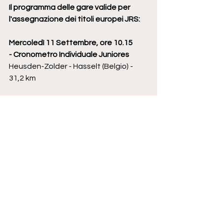
Il programma delle gare valide per 
l'assegnazione dei titoli europei JRS:
Mercoledì 11 Settembre, ore 10.15 
- Cronometro Individuale Juniores
Heusden-Zolder - Hasselt (Belgio) - 
31,2 km
Giovedì 12 Settembre, ore 11.30 - 
Mixed Team Relay Juniores
Heusden-Zolder - Hasselt (Belgio) - 
52,3 km 
Sabato 14 Settembre, ore 9.00 - 
Prova in linea Juniores
Heusden-Zolder - Hasselt (Belgio) - 
129,7 km 