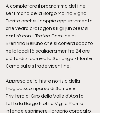
A completare il programma del fine 
settimana della Borgo Molino Vigna 
Fiorita anche il doppio appuntamento 
che vedrà protagonisti gli juniores: si 
partirà con il Trofeo Comune di 
Brentino Belluno che si correrà sabato 
nella località scaligera mentre 24 ore 
più tardi si correrà la Sandrigo - Monte 
Corno sulle strade vicentine.
Appreso della triste notizia della 
tragica scomparsa di Samuele 
Privitera al Giro della Valle d'Aosta 
tutta la Borgo Molino Vigna Fiorita 
intende esprimere il proprio cordoglio 
e la propria vicinanza ai familiari e agli 
amici di Samuele ricordandolo con il 
sorriso e la simpatia che sempre lo 